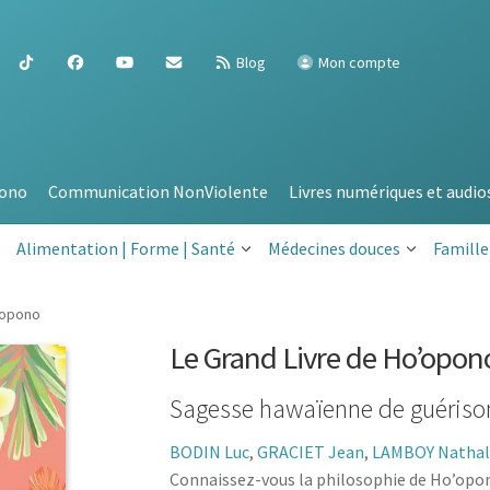
Blog
Mon compte
ono
Communication NonViolente
Livres numériques et audio
Alimentation | Forme | Santé
Médecines douces
Famille
nopono
Le Grand Livre de Ho’opo
Sagesse hawaïenne de guériso
BODIN Luc
,
GRACIET Jean
,
LAMBOY Nathal
Connaissez-vous la philosophie de Ho’opono