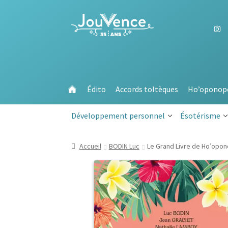
Aller
Aller
à
au
la
contenu
navigation
Édito
Accords toltèques
Ho’oponop
Développement personnel
Ésotérisme
Accueil
BODIN Luc
Le Grand Livre de Ho’opo