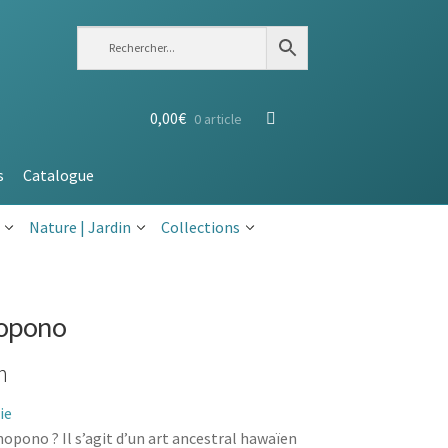
0,00
€
0 article
s
Catalogue
Nature | Jardin
Collections
nopono
n
ie
pono ? Il s’agit d’un art ancestral hawaïen