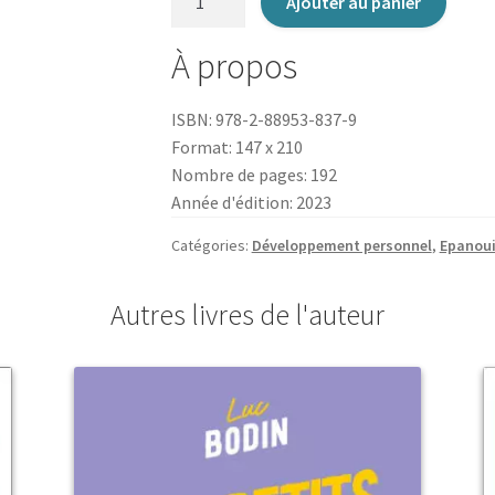
Ajouter au panier
de
Le
À propos
Grand
Livre
ISBN: 978-2-88953-837-9
de
Format: 147 x 210
Ho'oponopono
Nombre de pages: 192
Année d'édition: 2023
Catégories:
Développement personnel
,
Epanoui
Autres livres de l'auteur